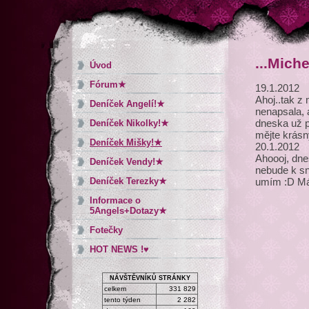
...Michel
Úvod
Fórum★
19.1.2012
Ahoj..tak z
Deníček Angelí!★
nenapsala, a
dneska už p
Deníček Nikolky!★
mějte krásn
Deníček Mišky!★
20.1.2012
Ahoooj, dne
Deníček Vendy!★
nebude k sně
Deníček Terezky★
umím :D Má
Informace o
5Angels+Dotazy★
Fotečky
HOT NEWS !♥
NÁVŠTĚVNÍKŮ STRÁNKY
celkem
331 829
tento týden
2 282